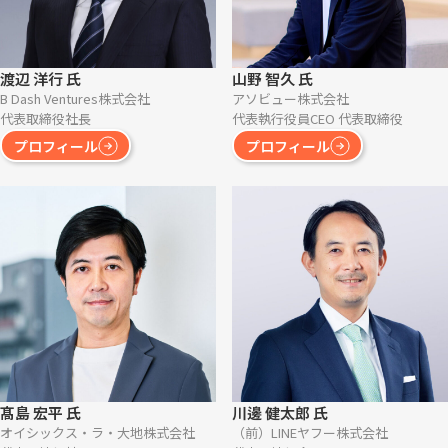
渡辺 洋行 氏
山野 智久 氏
B Dash Ventures株式会社
アソビュー株式会社
代表取締役社長
代表執行役員CEO 代表取締役
プロフィール
プロフィール
髙島 宏平 氏
川邊 健太郎 氏
オイシックス・ラ・大地株式会社
（前）LINEヤフー株式会社