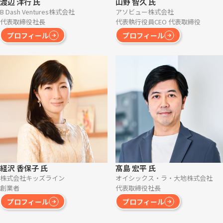
渡辺 洋行 氏
山野 智久 氏
B Dash Ventures株式会社
アソビュー株式会社
代表取締役社長
代表執行役員CEO 代表取締役
プロフィール
プロフィール
経沢 香保子 氏
髙島 宏平 氏
株式会社キッズライン
オイシックス・ラ・大地株式会社
創業者
代表取締役社長
プロフィール
プロフィール